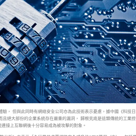
體驗， 但與此同時有網絡安全公司亦為此技術表示憂慮，據中國《科技日
，而且絕大部份的企業系統存在嚴重的漏洞， 歸根究底是這類傳統的工業控
統連接上互聯網後十分容易成為被攻擊的對象。