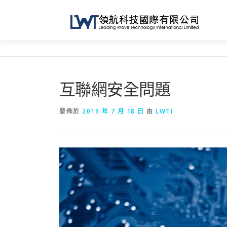
跳
到
內
容
互聯網安全問題
發佈於
2019 年 7 月 18 日
由
LWTI