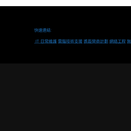
快速連結:
IT 日常維護
電腦技術支援
遙距營商計劃
網絡工程
無