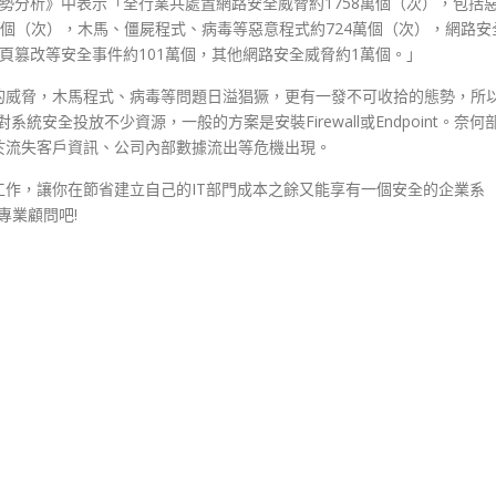
態勢分析》中表示「全行業共處置網路安全威脅約1758萬個（次），包括
萬個（次），木馬、僵屍程式、病毒等惡意程式約724萬個（次），網路安
頁篡改等安全事件約101萬個，其他網路安全威脅約1萬個。」
的威脅，木馬程式、病毒等問題日溢猖獗，更有一發不可收拾的態勢，所
安全投放不少資源，一般的方案是安裝Firewall或Endpoint。奈何
於流失客戶資訊、公司內部數據流出等危機出現。
作，讓你在節省建立自己的IT部門成本之餘又能享有一個安全的企業系
專業顧問吧!