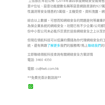
工信部於年初公佈《2018年第四季度網絡安全威脅
意IP位址、惡意功能變數名稱等惡意網路資源約927
性漏洞等安全隱患約5萬個，主機受控、資料洩露、網
綜合以上數據，可想而知網絡安全的問題是何等嚴重
為保企業系統的網絡安全，坊間已有不少企業/公司都對系統
份中小型公司未必能斥巨資於這些網絡安全之上以至
但現在領航科技可以低廉的價錢為你代理網絡安全的工
統，還有興趣
了解更多
我們的服務嗎?馬上
聯絡我們
的
立即聯絡領航科技查詢有關網絡安全方案詳情
電話: 3460 4350
電郵: cs@lwti.com.hk
**免費完善計劃諮詢**
WhatsApp