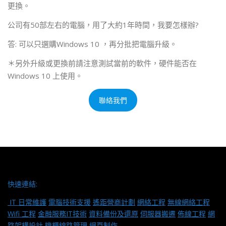
更換。
公司有50部左右的電腦，用了大約1年時間，我要怎樣辦?
答: 可以只選購Windows 10 ，再分批把電腦升級。
＊另外升級或更換前請注意測試當前的軟件，硬件能否在
Windows 10 上使用。
聯絡我們
快速連結:
IT 日常維護
電腦技術支援
遙距營商計劃
網絡工程
無線網絡工程
Wifi 工程
金融服務IT技術
資料備份及還原
伺服器搬遷
佈線工程
網
路架構設計
機櫃線路管理
網頁制作