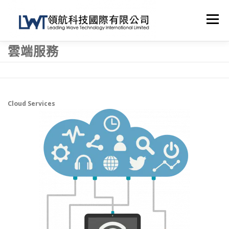
跳
到
選單
內
容
雲端服務
首頁
關於我們
技術支援
網絡工程
其他服務
聯繫我們
SHOP
Cloud Services