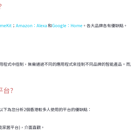
？
meKit
；
Amazon：Alexa
和
Google：Home
。各大品牌各有優缺點。
用程式中控制，無需通過不同的應用程式來控制不同品牌的智能產品。而
平台?
以下為您分析2個香港較多人使用的平台的優缺點：
能家居平台)，介面直觀。