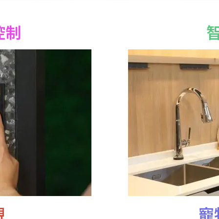
控制
視
寵